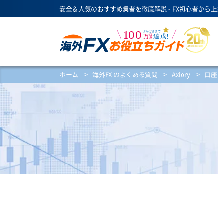
安全＆人気のおすすめ業者を徹底解説 - FX初心者から
ホーム
>
海外FX のよくある質問
>
Axiory
>
口座