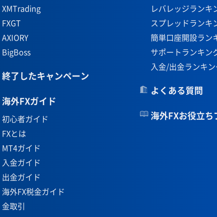
XMTrading
レバレッジランキ
FXGT
スプレッドランキ
AXIORY
簡単口座開設ラン
BigBoss
サポートランキン
入金/出金ランキン
終了したキャンペーン
よくある質問
海外FXガイド
海外FXお役立ち
初心者ガイド
FXとは
MT4ガイド
入金ガイド
出金ガイド
海外FX税金ガイド
金取引