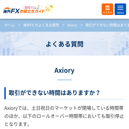
ME
オス
ホーム
>
海外FX のよくある質問
>
Axiory
>
取引ができない時間はあり
NU
スメ
開
く
よくある質問
Axiory
取引ができない時間はありますか？
Axioryでは、土日祝日のマーケットが閉場している時間帯
のほか、以下のロールオーバー時間帯においても取引停止
となります。