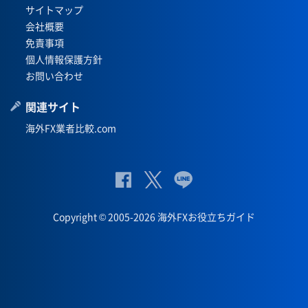
サイトマップ
会社概要
免責事項
個人情報保護方針
お問い合わせ
関連サイト
海外FX業者比較.com
公
公式
公
式
Twit
式
Copyright © 2005-2026 海外FXお役立ちガイド
Fac
ter
Lin
eb
eペ
oo
ー
k
ジ