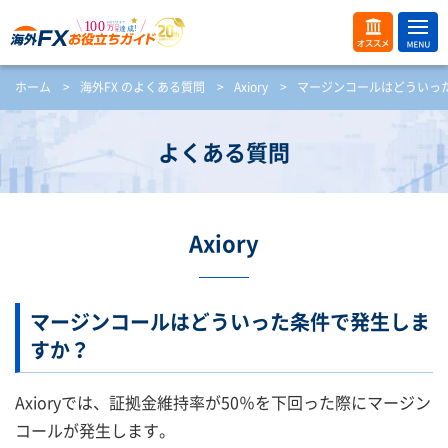
ME
オス
ホーム
>
海外FX のよくある質問
>
Axiory
>
マージンコールはどういっ
NU
スメ
開
く
よくある質問
Axiory
マージンコールはどういった条件で発生しま
すか？
Axioryでは、証拠金維持率が50％を下回った際にマージン
コールが発生します。