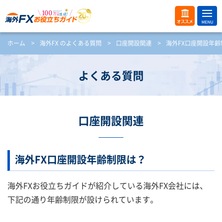
ME
オス
ホーム
>
海外FX のよくある質問
>
口座開設関連
>
海外FX口座開設年齢
NU
スメ
開
く
よくある質問
口座開設関連
海外FX口座開設年齢制限は？
海外FXお役立ちガイドが紹介している海外FX会社には、
下記の通り年齢制限が設けられています。