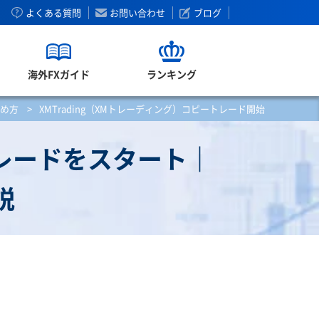
よくある質問
お問い合わせ
ブログ
海外FXガイド
ランキング
始め方
>
XMTrading（XMトレーディング）コピートレード開始！投資家
トレードをスタート｜
説