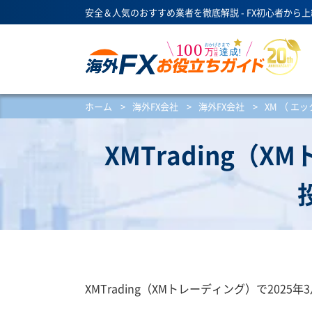
安全＆人気のおすすめ業者を徹底解説 - FX初心者から
ホーム
>
海外FX会社
>
海外FX会社
>
XM （ エ
XMTrading
XMTrading（XMトレーディング）で20