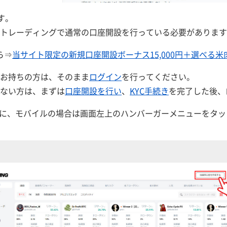
す。
Mトレーディングで通常の口座開設を行っている必要がありま
ら⇒
当サイト限定の新規口座開設ボーナス15,000円＋選べる米
をお持ちの方は、そのまま
ログイン
を行ってください。
いない方は、まずは
口座開設を行い
、
KYC手続き
を完了した後、
側に、モバイルの場合は画面左上のハンバーガーメニューをタ