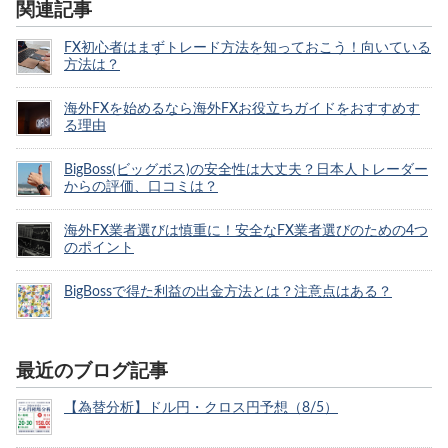
関連記事
FX初心者はまずトレード方法を知っておこう！向いている
方法は？
海外FXを始めるなら海外FXお役立ちガイドをおすすめす
る理由
BigBoss(ビッグボス)の安全性は大丈夫？日本人トレーダー
からの評価、口コミは？
海外FX業者選びは慎重に！安全なFX業者選びのための4つ
のポイント
BigBossで得た利益の出金方法とは？注意点はある？
最近のブログ記事
【為替分析】ドル円・クロス円予想（8/5）